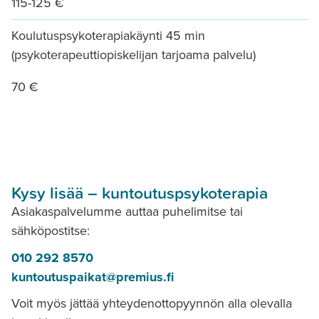
115-125 €
Koulutuspsykoterapiakäynti 45 min
(psykoterapeuttiopiskelijan tarjoama palvelu)
70 €
Kysy lisää – kuntoutuspsykoterapia
Asiakaspalvelumme auttaa puhelimitse tai
sähköpostitse:
010 292 8570
kuntoutuspaikat@premius.fi
Voit myös jättää yhteydenottopyynnön alla olevalla