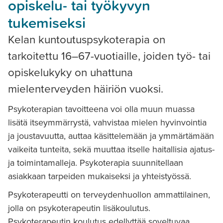
opiskelu- tai työkyvyn
tukemiseksi
Kelan kuntoutuspsykoterapia on
tarkoitettu 16–67-vuotiaille, joiden työ- tai
opiskelukyky on uhattuna
mielenterveyden häiriön vuoksi.
Psykoterapian tavoitteena voi olla muun muassa
lisätä itseymmärrystä, vahvistaa mielen hyvinvointia
ja joustavuutta, auttaa käsittelemään ja ymmärtämään
vaikeita tunteita, sekä muuttaa itselle haitallisia ajatus-
ja toimintamalleja. Psykoterapia suunnitellaan
asiakkaan tarpeiden mukaiseksi ja yhteistyössä.
Psykoterapeutti on terveydenhuollon ammattilainen,
jolla on psykoterapeutin lisäkoulutus.
Psykoterapeutin koulutus edellyttää soveltuvaa