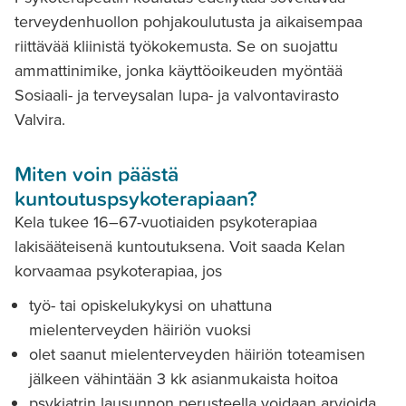
terveydenhuollon pohjakoulutusta ja aikaisempaa
riittävää kliinistä työkokemusta. Se on suojattu
ammattinimike, jonka käyttöoikeuden myöntää
Sosiaali- ja terveysalan lupa- ja valvontavirasto
Valvira.
Miten voin päästä
kuntoutuspsykoterapiaan?
Kela tukee 16–67-vuotiaiden psykoterapiaa
lakisääteisenä kuntoutuksena. Voit saada Kelan
korvaamaa psykoterapiaa, jos
työ- tai opiskelukykysi on uhattuna
mielenterveyden häiriön vuoksi
olet saanut mielenterveyden häiriön toteamisen
jälkeen vähintään 3 kk asianmukaista hoitoa
psykiatrin lausunnon perusteella voidaan arvioida,