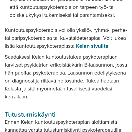
että kuntoutuspsykoterapia on tarpeen työ- tai
opiskelukykysi tukemiseksi tai parantamiseksi.
Kuntoutuspsykoterapia voi olla yksilö-, ryhmä-, perhe-
tai paripsykoterapiaa tai kuvataideterapiaa. Voit lukea
lisää kuntoutuspsykoterapiasta
Kelan sivuilta
.
Saadaksesi Kelan kuntoutustukea psykoterapiaan
tarvitset psykiatrian erikoislääkärin B-lausunnon, jossa
hän puoltaa psykoterapiaa. Lausunnon edellytyksenä
on diagnoosi ja riittävä hoitosuhde. Tukea haetaan
Kelasta ja sitä myönnetään tavallisesti vuodeksi
kerrallaan.
Tutustumiskäynti
Ennen Kelan kuntoutuspsykoterapian aloittamista
kannattaa varata tutustumiskäynti psykoterapeutille.