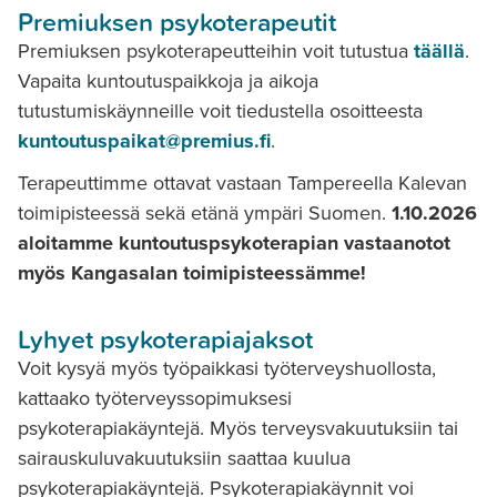
Premiuksen psykoterapeutit
Premiuksen psykoterapeutteihin voit tutustua
täällä
.
Vapaita kuntoutuspaikkoja ja aikoja
tutustumiskäynneille voit tiedustella osoitteesta
kuntoutuspaikat@premius.fi
.
Terapeuttimme ottavat vastaan Tampereella Kalevan
toimipisteessä sekä etänä ympäri Suomen.
1.10.2026
aloitamme kuntoutuspsykoterapian vastaanotot
myös Kangasalan toimipisteessämme!
Lyhyet psykoterapiajaksot
Voit kysyä myös työpaikkasi työterveyshuollosta,
kattaako työterveyssopimuksesi
psykoterapiakäyntejä. Myös terveysvakuutuksiin tai
sairauskuluvakuutuksiin saattaa kuulua
psykoterapiakäyntejä. Psykoterapiakäynnit voi