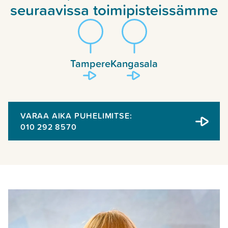
seuraavissa toimipisteissämme
Tampere
Kangasala
VARAA AIKA PUHELIMITSE:
010 292 8570