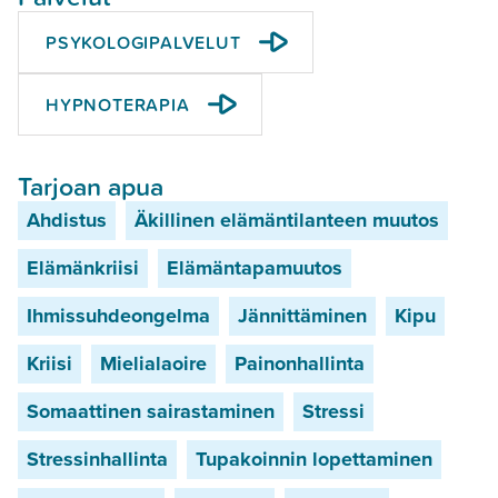
PSYKOLOGIPALVELUT
HYPNOTERAPIA
Tarjoan apua
Ahdistus
Äkillinen elämäntilanteen muutos
Elämänkriisi
Elämäntapamuutos
Ihmissuhdeongelma
Jännittäminen
Kipu
Kriisi
Mielialaoire
Painonhallinta
Somaattinen sairastaminen
Stressi
Stressinhallinta
Tupakoinnin lopettaminen