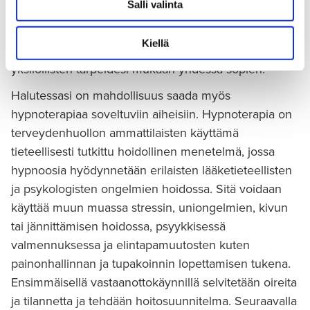
Salli valinta
näkökulmia ja vaihtoehtoisia, sinulle sopivia
toimintatapoja. Keskustelun tukena voidaan käyttää
Kiellä
kognitiivisia ja ratkaisukeskeisiä työmenetelmiä
yksilöllisten tarpeidesi mukaan yhdessä sopien.
Halutessasi on mahdollisuus saada myös
hypnoterapiaa soveltuviin aiheisiin. Hypnoterapia on
terveydenhuollon ammattilaisten käyttämä
tieteellisesti tutkittu hoidollinen menetelmä, jossa
hypnoosia hyödynnetään erilaisten lääketieteellisten
ja psykologisten ongelmien hoidossa. Sitä voidaan
käyttää muun muassa stressin, uniongelmien, kivun
tai jännittämisen hoidossa, psyykkisessä
valmennuksessa ja elintapamuutosten kuten
painonhallinnan ja tupakoinnin lopettamisen tukena.
Ensimmäisellä vastaanottokäynnillä selvitetään oireita
ja tilannetta ja tehdään hoitosuunnitelma. Seuraavalla