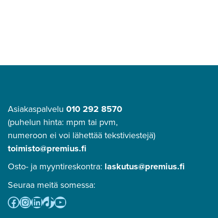
Asiakaspalvelu
010 292 8570
(puhelun hinta: mpm tai pvm,
numeroon ei voi lähettää tekstiviestejä)
toimisto@premius.fi
Osto- ja myyntireskontra:
laskutus@premius.fi
Seuraa meitä somessa:
Facebook
Instagram
LinkedIn
TikTok
YouTube