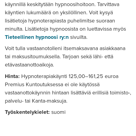
käynnillä keskitytään hypnoosihoitoon. Tarvittava
käyntien lukumäärä on yksilöllinen. Voit kysyä
lisätietoja hypnoterapiasta puhelimitse suoraan
minulta. Lisätietoja hypnoosista on luettavissa myös
Tieteellinen hypnoosi ry:n
sivuilta.
Voit tulla vastaanotolleni itsemaksavana asiakkaana
tai maksusitoumuksella. Tarjoan sekä lähi- että
etävastaanottoaikoja.
Hinta:
Hypnoterapiakäynti 125,00–161,25 euroa
Premius Kuntoutuksessa ei ole käytössä
vastaanottokäynnin hintaan lisättäviä erillisiä toimisto-,
palvelu- tai Kanta-maksuja.
Työskentelykielet:
suomi