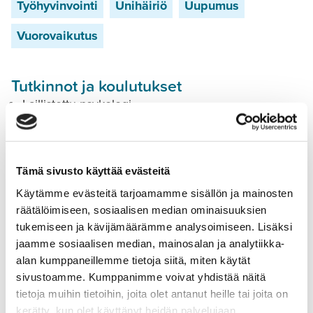
Työhyvinvointi
Unihäiriö
Uupumus
Vuorovaikutus
Tutkinnot ja koulutukset
Laillistettu psykologi
Terveyspsykologian erikoispsykologi, PsL
Hypnoterapiakoulutus
Kognitiivisen lyhytterapian koulutus
Tämä sivusto käyttää evästeitä
Työterveyspsykologin pätevöitymiskoulutus
Käytämme evästeitä tarjoamamme sisällön ja mainosten
räätälöimiseen, sosiaalisen median ominaisuuksien
tukemiseen ja kävijämäärämme analysoimiseen. Lisäksi
jaamme sosiaalisen median, mainosalan ja analytiikka-
alan kumppaneillemme tietoja siitä, miten käytät
Olen laillistettu psykologi,
sivustoamme. Kumppanimme voivat yhdistää näitä
terveyspsykologian erikoispsykologi ja
tietoja muihin tietoihin, joita olet antanut heille tai joita on
kerätty, kun olet käyttänyt heidän palvelujaan.