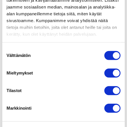
tukemiseen ja kävijämäärämme analysoimiseen. Lisäksi
jaamme sosiaalisen median, mainosalan ja analytiikka-
alan kumppaneillemme tietoja siitä, miten käytät
sivustoamme. Kumppanimme voivat yhdistää näitä
tietoja muihin tietoihin, joita olet antanut heille tai joita on
kerätty, kun olet käyttänyt heidän palvelujaan.
Suostumuksen
Välttämätön
valinta
Mieltymykset
Tilastot
Markkinointi