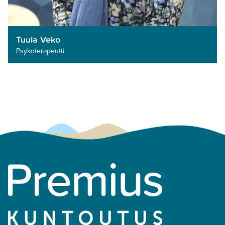
Tuula Veko
Psykoterapeutti­