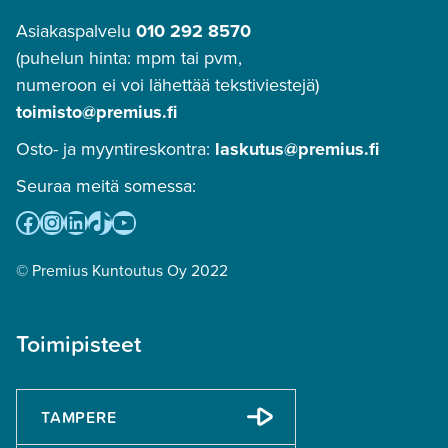
Asiakaspalvelu
010 292 8570
(puhelun hinta: mpm tai pvm,
numeroon ei voi lähettää tekstiviestejä)
toimisto@premius.fi
Osto- ja myyntireskontra:
laskutus@premius.fi
Seuraa meitä somessa:
Facebook
Instagram
LinkedIn
TikTok
YouTube
© Premius Kuntoutus Oy 2022
Toimipisteet
TAMPERE