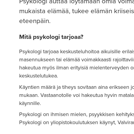
Psykologi auttaa löytämään omia voim
mukaista elämää, tukee elämän kriiseis
eteenpäin.
Mitä psykologi tarjoaa?
Psykologi tarjoaa keskusteluhoitoa aikuisille eril
masennukseen tai elämää voimakkaasti rajoittaviin
hakeutua myös ilman erityisiä mielenterveyden o
keskustelutukea.
Käyntien määrä ja tiheys sovitaan aina erikseen jo
mukaan. Vastaanotolle voi hakeutua hyvin matalall
käynnille.
Psykologi on ihmisen mielen, psyykkisen kehityks
Psykologi on yliopistokoulutuksen käynyt, Valvira