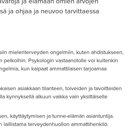
avaroja ja elämään omien arvojen
sä ja ohjaa ja neuvoo tarvittaessa
aisiin mielenterveyden ongelmiin, kuten ahdistukseen,
 pelkoihin. Psykologin vastaanotolle voi kuitenkin
ngelmia, kun kaipaat ammattilaisen tarjoamaa
kaisen asiakkaan tilanteen, toiveiden ja tavoitteiden
a kynnyksellä alkuun vaikka vain yksittäiselle
en, käyttäytymisen ja tunne-elämän asiantuntija.
n laillistama terveydenhuollon ammattihenkilö.