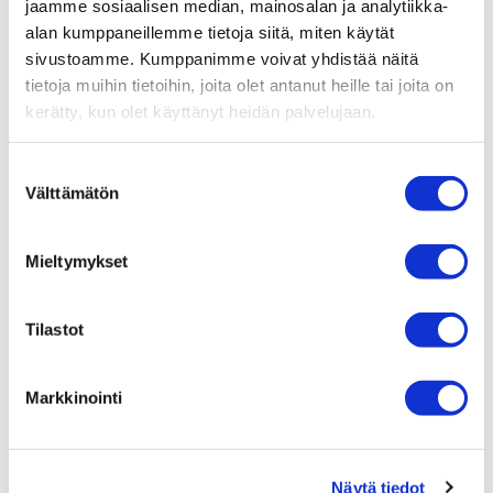
jaamme sosiaalisen median, mainosalan ja analytiikka-
alan kumppaneillemme tietoja siitä, miten käytät
sivustoamme. Kumppanimme voivat yhdistää näitä
tietoja muihin tietoihin, joita olet antanut heille tai joita on
kerätty, kun olet käyttänyt heidän palvelujaan.
Suostumuksen
Välttämätön
valinta
Susanna Mannersuo
Psykoterapeutti­
Mieltymykset
Tilastot
Markkinointi
Näytä tiedot