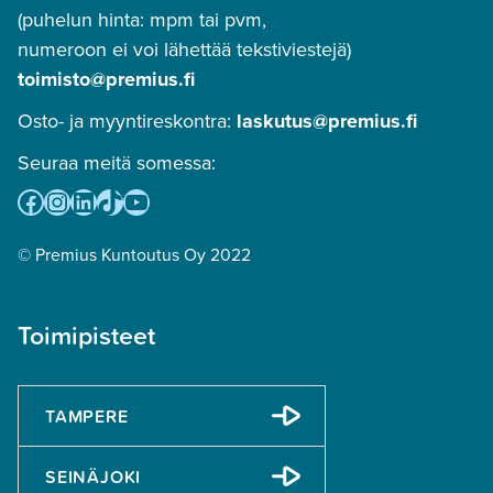
(puhelun hinta: mpm tai pvm,
numeroon ei voi lähettää tekstiviestejä)
toimisto@premius.fi
Osto- ja myyntireskontra:
laskutus@premius.fi
Seuraa meitä somessa:
Facebook
Instagram
LinkedIn
TikTok
YouTube
© Premius Kuntoutus Oy 2022
Toimipisteet
TAMPERE
SEINÄJOKI