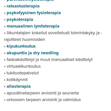
•
ratsastusterapia
•
psykofyysinen fysioterapia
•
psykoterapia
•
manuaalinen lymfaterapia
• liikuntalajien kokeilut sovelletusti toimintakyky ja ­
rajoitteet huomioiden
•
kipukuntoutus
•
akupuntio ja dry needling
• faskiakäsittelyt ja muut manuaaliset käsittelyt
• virtuaalikuntoutus
• tukituotepalvelut
• kotikäynnit
•
allasterapia
• apuvälinetarpeen arviointi ja seuranta
• ortoosien tarpeen arviointi ja valmistus