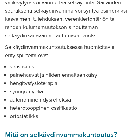
välilevytyrä voi vaurioittaa selkäydintä. Sairauden
seuraksena selkäydinvamma voi syntyä esimerkiksi
kasvaimen, tulehduksen, verenkiertohäiriön tai
rangan kulumamuutoksen aiheuttaman
selkäydinkanavan ahtautumisen vuoksi.
Selkäydinvammakuntoutuksessa huomioitavia
erityispiirteitä ovat
spastisuus
painehaavat ja niiden ennaltaehkäisy
hengitysfysioterapia
syringomyelia
autonominen dysrefleksia
heterotooppinen ossifikaatio
ortostatiikka.
Mitä on selkäydinvammakuntoutus
?