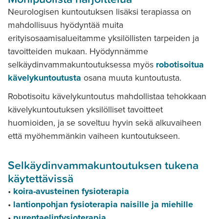
Neurologisen kuntoutuksen lisäksi terapiassa on
mahdollisuus hyödyntää muita
erityisosaamisalueitamme yksilöllisten tarpeiden ja
tavoitteiden mukaan. Hyödynnämme
selkäydinvammakuntoutuksessa myös
robotisoitua
kävelykuntoutusta
osana muuta kuntoutusta.
Robotisoitu kävelykuntoutus mahdollistaa tehokkaan
kävelykuntoutuksen yksilölliset tavoitteet
huomioiden, ja se soveltuu hyvin sekä alkuvaiheen
että myöhemmänkin vaiheen kuntoutukseen.
Selkäydinvammakuntoutuksen tukena
käytettävissä
•
koira-avusteinen fysioterapia
•
lantionpohjan fysioterapia naisille ja miehille
•
purentaelinfysioterapia