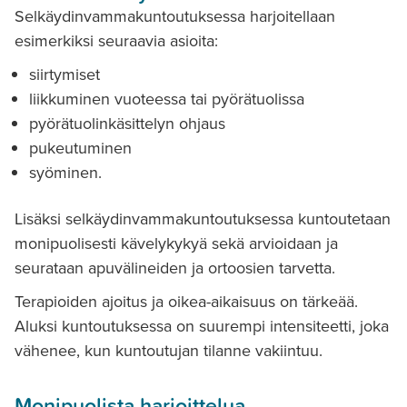
Selkäydinvammakuntoutuksessa harjoitellaan
esimerkiksi seuraavia asioita:
siirtymiset
liikkuminen vuoteessa tai pyörätuolissa
pyörätuolinkäsittelyn ohjaus
pukeutuminen
syöminen.
Lisäksi selkäydinvammakuntoutuksessa kuntoutetaan
monipuolisesti kävelykykyä sekä arvioidaan ja
seurataan apuvälineiden ja ortoosien tarvetta.
Terapioiden ajoitus ja oikea-­aikaisuus on tärkeää.
Aluksi kuntoutuksessa on suurempi intensiteetti, joka
vähenee, kun kuntoutujan tilanne vakiintuu.
Monipuolista harjoittelua