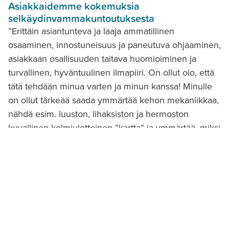
Asiakkaidemme kokemuksia
selkäydinvammakuntoutuksesta
”Erittäin asiantunteva ja laaja ammatillinen
osaaminen, innostuneisuus ja paneutuva ohjaaminen,
asiakkaan osallisuuden taitava huomioiminen ja
turvallinen, hyväntuulinen ilmapiiri. On ollut olo, että
tätä tehdään minua varten ja minun kanssa! Minulle
on ollut tärkeää saada ymmärtää kehon mekaniikkaa,
nähdä esim. luuston, lihaksiston ja hermoston
kuvallinen kolmiulotteinen ”kartta” ja ymmärtää, miksi
tietty toimintatapa sopii juuri minun vamman kanssa
toimimiseen. Olen saanut apua sen pohtimisessa,
missä ja miten saan integroitua harjoittelun arkeen.
Siinä on aiemmin ollut haastetta.”
Asiakas, 47 vuotta,
selkäydinvamma