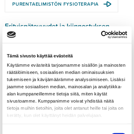
PURENTAELIMISTÖN FYSIOTERAPIA
Erityispätevyydet ja kiinnostuksen
kohteet
Lantionpohjan fysioterapia
Äitiysfysioterapia
Tämä sivusto käyttää evästeitä
Urheilijan fysioterapia
Käytämme evästeitä tarjoamamme sisällön ja mainosten
Urheilijan kuntoutus
räätälöimiseen, sosiaalisen median ominaisuuksien
Tuki- ja liikuntaelinvaivat
tukemiseen ja kävijämäärämme analysoimiseen. Lisäksi
jaamme sosiaalisen median, mainosalan ja analytiikka-
alan kumppaneillemme tietoja siitä, miten käytät
Tutkinnot ja koulutukset
sivustoamme. Kumppanimme voivat yhdistää näitä
Fysioterapeutti (2017)
tietoja muihin tietoihin, joita olet antanut heille tai joita on
GAS – Goal Attainment Scaling -koulutus (2016)
kerätty, kun olet käyttänyt heidän palvelujaan.
Urheilufysioterapian peruskurssi (2016)
Huimaus- ja tasapainohäiriöiden fysioterapia -
Suostumuksen