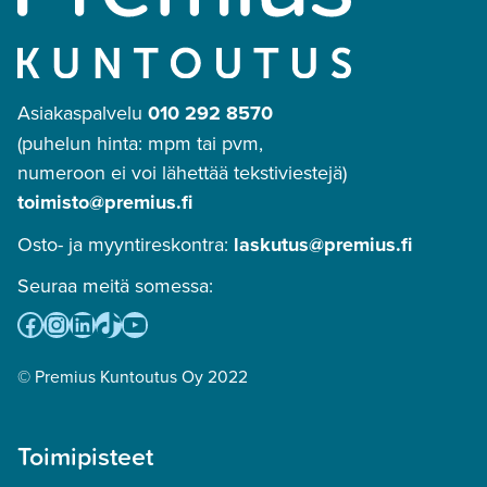
Asiakaspalvelu
010 292 8570
(puhelun hinta: mpm tai pvm,
numeroon ei voi lähettää tekstiviestejä)
toimisto@premius.fi
Osto- ja myyntireskontra:
laskutus@premius.fi
Seuraa meitä somessa:
Facebook
Instagram
LinkedIn
TikTok
YouTube
© Premius Kuntoutus Oy 2022
Toimipisteet