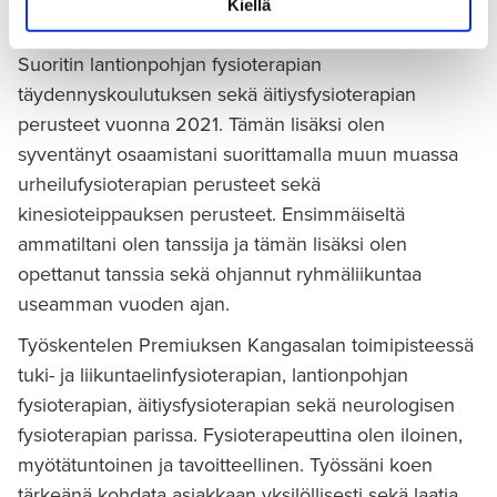
Kiellä
2020 lähtien.
Suoritin lantionpohjan fysioterapian
täydennyskoulutuksen sekä äitiysfysioterapian
perusteet vuonna 2021. Tämän lisäksi olen
syventänyt osaamistani suorittamalla muun muassa
urheilufysioterapian perusteet sekä
kinesioteippauksen perusteet. Ensimmäiseltä
ammatiltani olen tanssija ja tämän lisäksi olen
opettanut tanssia sekä ohjannut ryhmäliikuntaa
useamman vuoden ajan.
Työskentelen Premiuksen Kangasalan toimipisteessä
tuki- ja liikuntaelinfysioterapian, lantionpohjan
fysioterapian, äitiysfysioterapian sekä neurologisen
fysioterapian parissa. Fysioterapeuttina olen iloinen,
myötätuntoinen ja tavoitteellinen. Työssäni koen
tärkeänä kohdata asiakkaan yksilöllisesti sekä laatia