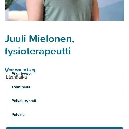
Juuli Mielonen,
fysioterapeutti
Varaa aika
Ajan tyyppi
Toimipiste
Palveluryhmä
Palvelu