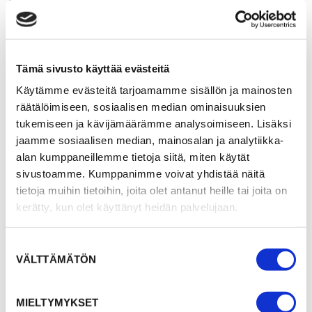
Teknologian hyödyntäminen kuntoutuksessa
Asiakkaan toimintakyvyn tukeminen
kokonaisvaltaisesti
AVH- ja MS-tautikuntoutus
Tämä sivusto käyttää evästeitä
Käytämme evästeitä tarjoamamme sisällön ja mainosten
räätälöimiseen, sosiaalisen median ominaisuuksien
Tutkinnot ja koulutukset
tukemiseen ja kävijämäärämme analysoimiseen. Lisäksi
Fysioterapeutti (AMK) (2018)
jaamme sosiaalisen median, mainosalan ja analytiikka-
Monialaisen kuntoutuksen ylempi AMK (2023)
alan kumppaneillemme tietoja siitä, miten käytät
MDT-terapeutti (2021)
sivustoamme. Kumppanimme voivat yhdistää näitä
Terveysliikunnan perusopinnot (2021)
tietoja muihin tietoihin, joita olet antanut heille tai joita on
kerätty, kun olet käyttänyt heidän palvelujaan.
Suostumuksen
VÄLTTÄMÄTÖN
valinta
Valmistuin fysioterapeutiksi vuonna 2018
ja sen jälkeen olen tehnyt monipuolisesti
MIELTYMYKSET