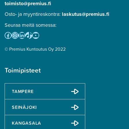
toimisto@premius.fi
Osto- ja myyntireskontra:
laskutus@premius.fi
Seuraa meitä somessa:
Facebook
Instagram
LinkedIn
TikTok
YouTube
© Premius Kuntoutus Oy 2022
Toimipisteet
TAMPERE
SEINÄJOKI
KANGASALA