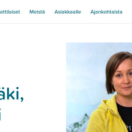
ttilaiset
Meistä
Asiakkaalle
Ajankohtaista
ki,
i