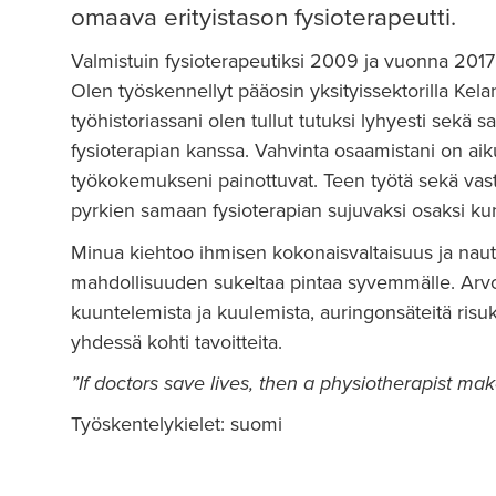
omaava erityistason fysioterapeutti.
Valmistuin fysioterapeutiksi 2009 ja vuonna 2017 
Olen työskennellyt pääosin yksityissektorilla Kela
työhistoriassani olen tullut tutuksi lyhyesti sekä s
fysioterapian kanssa. Vahvinta osaamistani on aiku
työkokemukseni painottuvat. Teen työtä sekä vast
pyrkien samaan fysioterapian sujuvaksi osaksi ku
Minua kiehtoo ihmisen kokonaisvaltaisuus ja nautin
mahdollisuuden sukeltaa pintaa syvemmälle. Arvos
kuuntelemista ja kuulemista, auringonsäteitä risuk
yhdessä kohti tavoitteita.
”If doctors save lives, then a physiotherapist make
Työskentelykielet: suomi