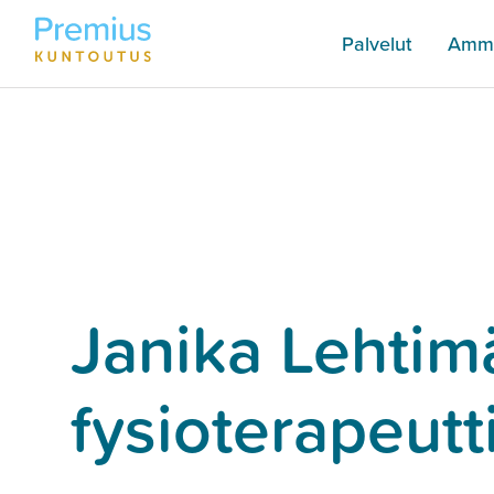
Palvelut
Amma
Janika Lehtimä
fysioterapeutt