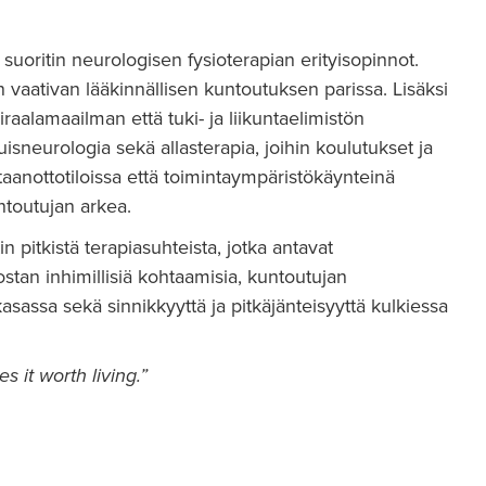
suoritin neurologisen fysioterapian erityisopinnot.
n vaativan lääkinnällisen kuntoutuksen parissa. Lisäksi
airaalamaailman että tuki- ja liikuntaelimistön
isneurologia sekä allasterapia, joihin koulutukset ja
aanottotiloissa että toimintaympäristökäynteinä
ntoutujan arkea.
 pitkistä terapiasuhteista, jotka antavat
tan inhimillisiä kohtaamisia, kuntoutujan
asassa sekä sinnikkyyttä ja pitkäjänteisyyttä kulkiessa
s it worth living.”