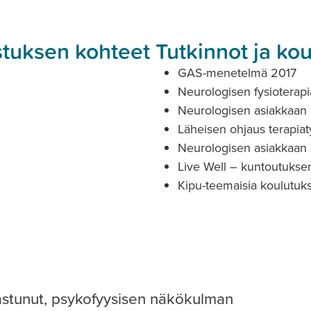
ostuksen kohteet
Tutkinnot ja ko
GAS-menetelmä 2017
Neurologisen fysioterap
Neurologisen asiakkaan 
Läheisen ohjaus terapia
Neurologisen asiakkaan 
Live Well – kuntoutukse
Kipu-teemaisia koulutuk
astunut, psykofyysisen näkökulman