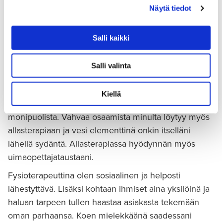
lisäkoulutuksia pääosin neurologiseen
Näytä tiedot
fysioterapiaan liittyen erityistason
Salli kaikki
vaativuuden verran.
Olen aikaisemmilta koulutuksilta myös uimaopettaja,
Salli valinta
liikuntaneuvoja ja urheiluhieroja, ja pyrinkin
jokapäiväisessä työssäni hyödyntämään aikaisempaa
Kiellä
kokemustani ja näin tekemään kuntoutuksesta
monipuolista. Vahvaa osaamista minulta löytyy myös
allasterapiaan ja vesi elementtinä onkin itselläni
lähellä sydäntä. Allasterapiassa hyödynnän myös
uimaopettajataustaani.
Fysioterapeuttina olen sosiaalinen ja helposti
lähestyttävä. Lisäksi kohtaan ihmiset aina yksilöinä ja
haluan tarpeen tullen haastaa asiakasta tekemään
oman parhaansa. Koen mielekkäänä saadessani