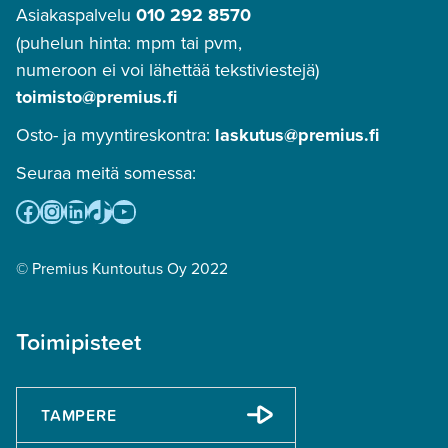
Asiakaspalvelu
010 292 8570
(puhelun hinta: mpm tai pvm,
numeroon ei voi lähettää tekstiviestejä)
toimisto@premius.fi
Osto- ja myyntireskontra:
laskutus@premius.fi
Seuraa meitä somessa:
Facebook
Instagram
LinkedIn
TikTok
YouTube
© Premius Kuntoutus Oy 2022
Toimipisteet
TAMPERE