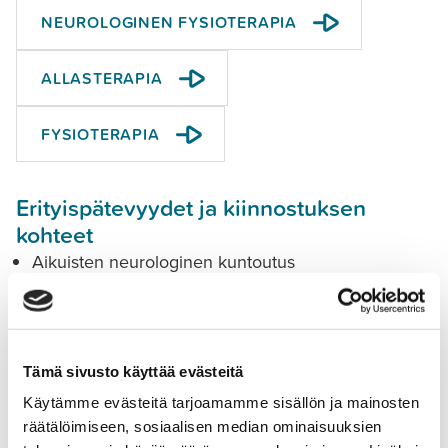
NEUROLOGINEN FYSIOTERAPIA
ALLASTERAPIA
FYSIOTERAPIA
Erityispätevyydet ja kiinnostuksen
kohteet
Aikuisten neurologinen kuntoutus
Allasterapia
Tutkinnot ja koulutukset
Tämä sivusto käyttää evästeitä
Fysioterapeutti (AMK) (2020)
Käytämme evästeitä tarjoamamme sisällön ja mainosten
Neurologisen fysioterapian täydennyskoulutus
räätälöimiseen, sosiaalisen median ominaisuuksien