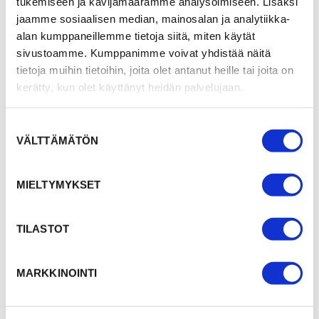
(2023)
tukemiseen ja kävijämäärämme analysoimiseen. Lisäksi
jaamme sosiaalisen median, mainosalan ja analytiikka-
Neurologisen asiakkaan TULE-haasteet: lantio ja
alan kumppaneillemme tietoja siitä, miten käytät
alaraaja (2021)
sivustoamme. Kumppanimme voivat yhdistää näitä
Neurologisen asiakkaan allasterapia (2022)
tietoja muihin tietoihin, joita olet antanut heille tai joita on
Erilaisten olkapään ongelmien kuntoutus ja
kerätty, kun olet käyttänyt heidän palvelujaan.
kliininen päättely (2024)
Suostumuksen
VÄLTTÄMÄTÖN
valinta
MIELTYMYKSET
Olen valmistunut fysioterapeutiksi vuonna
2020 ja työskennellyt siitä asti yksityisellä
TILASTOT
sektorilla suurimmaksi osaksi
neurologisten kuntoutujien kanssa fysio-
MARKKINOINTI
sekä allasterapian parissa. Olen
valmistumisen jälkeen käynyt