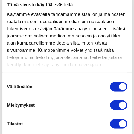
Tämä sivusto käyttää evästeitä
Käytämme evästeitä tarjoamamme sisällön ja mainosten
Outi Paldanius
räätälöimiseen, sosiaalisen median ominaisuuksien
Fysioterapeutti
tukemiseen ja kävijämäärämme analysoimiseen. Lisäksi
jaamme sosiaalisen median, mainosalan ja analytiikka-
alan kumppaneillemme tietoja siitä, miten käytät
Jonna Päivänurmi
sivustoamme. Kumppanimme voivat yhdistää näitä
Fysioterapeutti
tietoja muihin tietoihin, joita olet antanut heille tai joita on
kerätty, kun olet käyttänyt heidän palvelujaan.
Ellen Salmensuu
Fysioterapeutti
Suostumuksen
Välttämätön
valinta
Sara Salminen
Fysioterapeutti
Mieltymykset
Tilastot