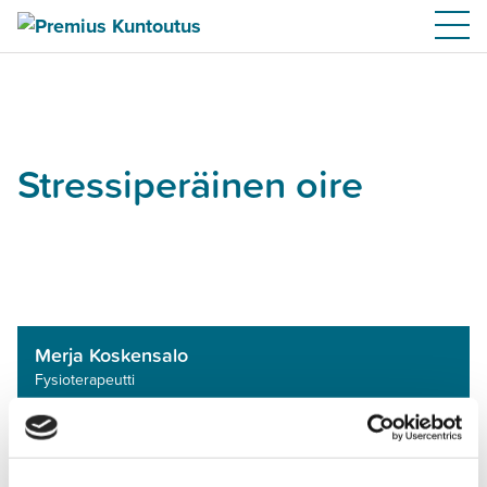
Stressiperäinen oire
Merja Koskensalo
Fysioterapeutti
Iikka Oksanen
Fysioterapeutti