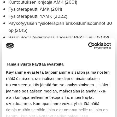
Kuntoutuksen ohjaaja AMK (2001)
Fysioterapeutti AMK (2011)
Fysioterapeutti YAMK (2022)
Psykofyysisen fysioterapian erikoistumisopinnot 30
op (2015)
Basic Body Awareness Therapy BBAT I ja II (2018)
Tanssi-liiketerapian erikoistumisopinnot I (2022)
Resource Oriented Body Examination ROBE
perusteet (2023)
Tämä sivusto käyttää evästeitä
Sensomotorinen psykoterapia 1-taso,
traumatyöskentely (2024)
Käytämme evästeitä tarjoamamme sisällön ja mainosten
räätälöimiseen, sosiaalisen median ominaisuuksien
tukemiseen ja kävijämäärämme analysoimiseen. Lisäksi
jaamme sosiaalisen median, mainosalan ja analytiikka-
alan kumppaneillemme tietoja siitä, miten käytät
sivustoamme. Kumppanimme voivat yhdistää näitä
Olen työskennellyt vuodesta 2002
tietoja muihin tietoihin, joita olet antanut heille tai joita on
pääosin mielenterveyskuntoutustyössä
kerätty, kun olet käyttänyt heidän palvelujaan.