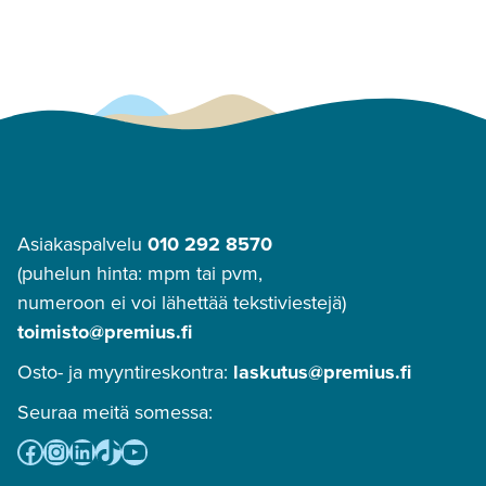
Asiakaspalvelu
010 292 8570
(puhelun hinta: mpm tai pvm,
numeroon ei voi lähettää tekstiviestejä)
toimisto@premius.fi
Osto- ja myyntireskontra:
laskutus@premius.fi
Seuraa meitä somessa:
Facebook
Instagram
LinkedIn
TikTok
YouTube