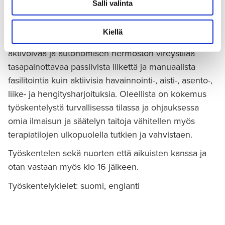
Salli valinta
reflektiivisen työskentelyn avulla. Kokemuksellinen
harjoittelu voi asiakkaan voimavaroista, tarpeista ja
Kiellä
tavoitteista riippuen pitää sisällään niin kehotuntoa
aktivoivaa ja autonomisen hermoston vireystilaa
tasapainottavaa passiivista liikettä ja manuaalista
fasilitointia kuin aktiivisia havainnointi-, aisti-, asento-,
liike- ja hengitysharjoituksia. Oleellista on kokemus
työskentelystä turvallisessa tilassa ja ohjauksessa
omia ilmaisun ja säätelyn taitoja vähitellen myös
terapiatilojen ulkopuolella tutkien ja vahvistaen.
Työskentelen sekä nuorten että aikuisten kanssa ja
otan vastaan myös klo 16 jälkeen.
Työskentelykielet: suomi, englanti