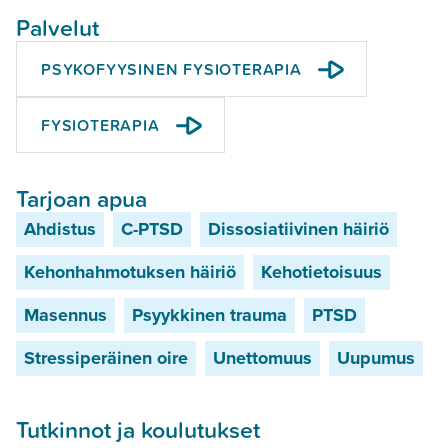
Palvelut
PSYKOFYYSINEN FYSIOTERAPIA
FYSIOTERAPIA
Tarjoan apua
Ahdistus
C-PTSD
Dissosiatiivinen häiriö
Kehonhahmotuksen häiriö
Kehotietoisuus
Masennus
Psyykkinen trauma
PTSD
Stressiperäinen oire
Unettomuus
Uupumus
Tutkinnot ja koulutukset