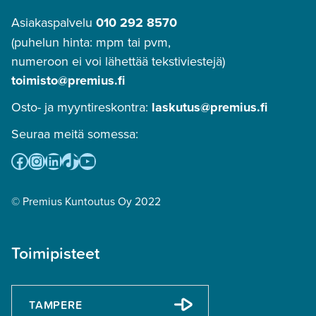
Asiakaspalvelu
010 292 8570
(puhelun hinta: mpm tai pvm,
numeroon ei voi lähettää tekstiviestejä)
toimisto@premius.fi
Osto- ja myyntireskontra:
laskutus@premius.fi
Seuraa meitä somessa:
Facebook
Instagram
LinkedIn
TikTok
YouTube
© Premius Kuntoutus Oy 2022
Toimipisteet
TAMPERE