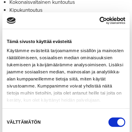
Kokonaisvaltainen kuntoutus
Kipukuntoutus
Urheilufysioterapia
Tutkinnot
Tämä sivusto käyttää evästeitä
Fysioterapeutti AMK (2006)
Käytämme evästeitä tarjoamamme sisällön ja mainosten
Selkärangan manuaalinen tutkiminen C1-C2 (2007)
räätälöimiseen, sosiaalisen median ominaisuuksien
tukemiseen ja kävijämäärämme analysoimiseen. Lisäksi
Urheilufysioterapian peruskurssi (2008)
jaamme sosiaalisen median, mainosalan ja analytiikka-
Fysioterapian suoravastaanotto (2017)
alan kumppaneillemme tietoja siitä, miten käytät
Kipufysioterapian koulutuskokonaisuus (2019)
sivustoamme. Kumppanimme voivat yhdistää näitä
Fasciamanipulaatio Stecco I ja II (2020, 2022)
tietoja muihin tietoihin, joita olet antanut heille tai joita on
Psyykkinen valmentaja -koulutus (2025)
kerätty, kun olet käyttänyt heidän palvelujaan.
Suostumuksen
VÄLTTÄMÄTÖN
valinta