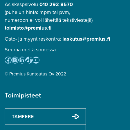
Asiakaspalvelu
010 292 8570
(puhelun hinta: mpm tai pvm,
numeroon ei voi lähettää tekstiviestejä)
toimisto@premius.fi
Osto- ja myyntireskontra:
laskutus@premius.fi
Seuraa meitä somessa:
Facebook
Instagram
LinkedIn
TikTok
YouTube
© Premius Kuntoutus Oy 2022
Toimipisteet
TAMPERE