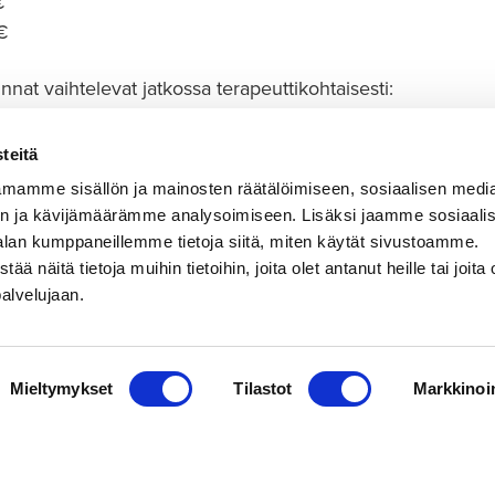
 €
 €
nat vaihtelevat jatkossa terapeuttikohtaisesti:
125 €
teitä
mamme sisällön ja mainosten räätälöimiseen, sosiaalisen medi
n ja kävijämäärämme analysoimiseen. Lisäksi jaamme sosiaali
alan kumppaneillemme tietoja siitä, miten käytät sivustoamme.
näitä tietoja muihin tietoihin, joita olet antanut heille tai joita 
palvelujaan.
Mieltymykset
Tilastot
Markkinoin