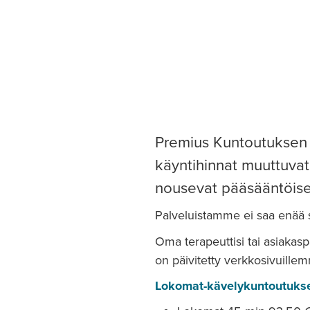
Premius Kuntoutuksen 
käyntihinnat muuttuvat
nousevat pääsääntöises
Palveluistamme ei saa enää 
Oma terapeuttisi tai asiakas
on päivitetty verkkosivuill
Lokomat-kävelykuntoutuks