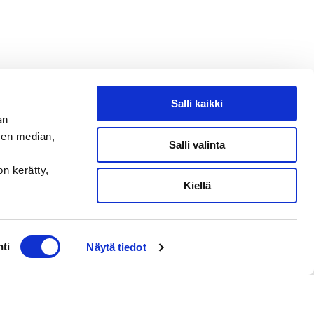
Salli kaikki
an
sen median,
Salli valinta
on kerätty,
Kiellä
ti
Näytä tiedot