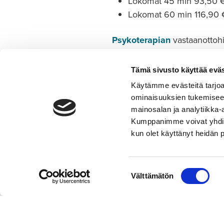
Lokomat 45 min 93,50
Lokomat 60 min 116,90
Psykoterapian
vastaanottohin
Vastaanotto 45 min 115-
Tämä sivusto käyttää eväs
Jaa:
Käytämme evästeitä tarjoa
ominaisuuksien tukemisee
mainosalan ja analytiikka-
Kumppanimme voivat yhdistää 
kun olet käyttänyt heidän 
Asiakaspalvelu
010 292 8570
(puhelun hinta: mpm tai pvm,
Suostumuksen
Välttämätön
numeroon ei voi lähettää tekstiviestejä)
valinta
toimisto@premius.fi
Osto- ja myyntireskontra:
laskutus@premius.fi