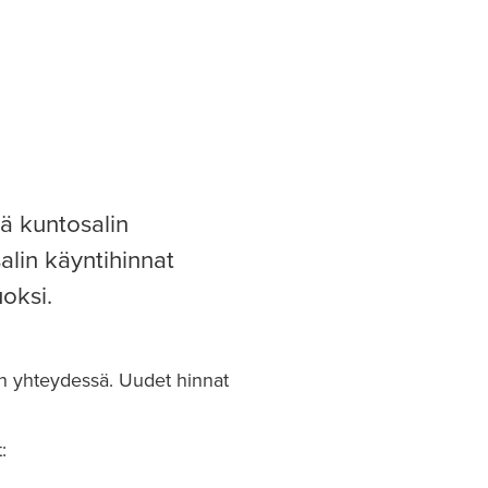
ä kuntosalin
alin käyntihinnat
oksi.
in yhteydessä. Uudet hinnat
: