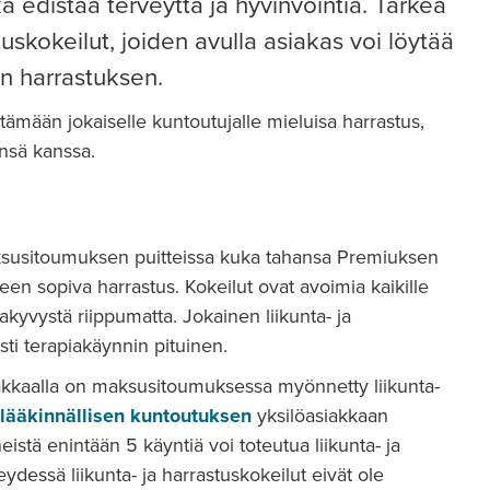
edistää terveyttä ja hyvinvointia. Tärkeä
tuskokeilut, joiden avulla asiakas voi löytää
en harrastuksen.
ytämään jokaiselle kuntoutujalle mieluisa harrastus,
ensä kanssa.
 maksusitoumuksen puitteissa kuka tahansa Premiuksen
lleen sopiva harrastus. Kokeilut ovat avoimia kaikille
takyvystä riippumatta. Jokainen liikunta- ja
i terapiakäynnin pituinen.
siakkaalla on maksusitoumuksessa myönnetty liikunta-
 lääkinnällisen kuntoutuksen
yksilöasiakkaan
tä enintään 5 käyntiä voi toteutua liikunta- ja
eydessä liikunta- ja harrastuskokeilut eivät ole