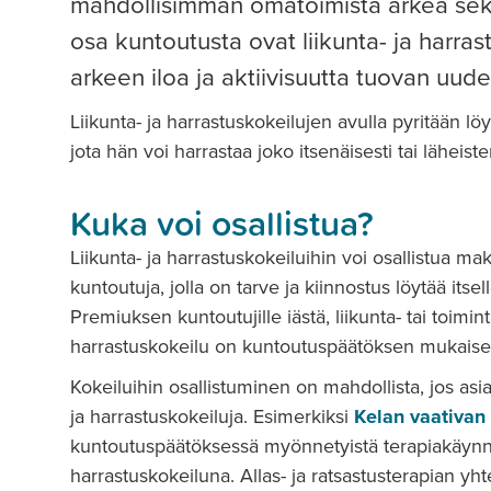
mahdollisimman omatoimista arkea sekä 
osa kuntoutusta ovat liikunta- ja harras
arkeen iloa ja aktiivisuutta tuovan uud
Liikunta- ja harrastuskokeilujen avulla pyritään lö
jota hän voi harrastaa joko itsenäisesti tai läheist
Kuka voi osallistua?
Liikunta- ja harrastuskokeiluihin voi osallistua
kuntoutuja, jolla on tarve ja kiinnostus löytää itse
Premiuksen kuntoutujille iästä, liikunta- tai toimin
harrastuskokeilu on kuntoutuspäätöksen mukaisest
Kokeiluihin osallistuminen on mahdollista, jos a
ja harrastuskokeiluja. Esimerkiksi
Kelan vaativan
kuntoutuspäätöksessä myönnetyistä terapiakäynneis
harrastuskokeiluna. Allas- ja ratsastusterapian yht