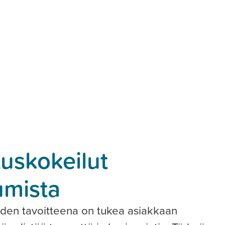
tuskokeilut
umista
oiden tavoitteena on tukea asiakkaan