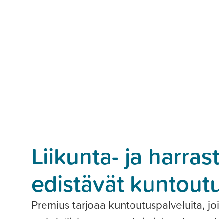
Liikunta- ja harras
edistävät kuntout
Premius tarjoaa kuntoutuspalveluita, j