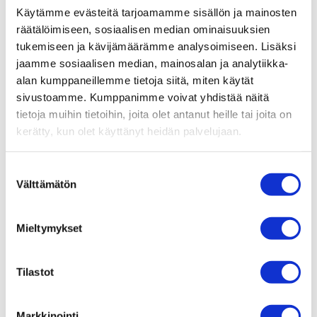
Kävelyn havainnointi ja ohjaaminen (2019)
Käytämme evästeitä tarjoamamme sisällön ja mainosten
Neurologisen kuntoutuksen erityiskoulutus (2019)
räätälöimiseen, sosiaalisen median ominaisuuksien
Bobath (2021)
tukemiseen ja kävijämäärämme analysoimiseen. Lisäksi
Faskiamanipulaatio lasten ja aikuisten
jaamme sosiaalisen median, mainosalan ja analytiikka-
neurologisessa fysioterapiassa (2021)
alan kumppaneillemme tietoja siitä, miten käytät
sivustoamme. Kumppanimme voivat yhdistää näitä
Spiral Stabilation -menetelmän peruskurssi (2022)
tietoja muihin tietoihin, joita olet antanut heille tai joita on
Skolioosi-koulutus (2022)
kerätty, kun olet käyttänyt heidän palvelujaan.
Lisäksi olen suorittanut useita lyhyitä
Suostumuksen
lisäkoulutuksia liittyen tuki- ja liikuntaelimistön
Välttämätön
valinta
fysioterapiaan sekä neurologiseen fysioterapiaan.
Mieltymykset
Tilastot
Olen valmistunut fysioterapeutiksi vuonna
2004. Työskentelen Premiuksen
Markkinointi