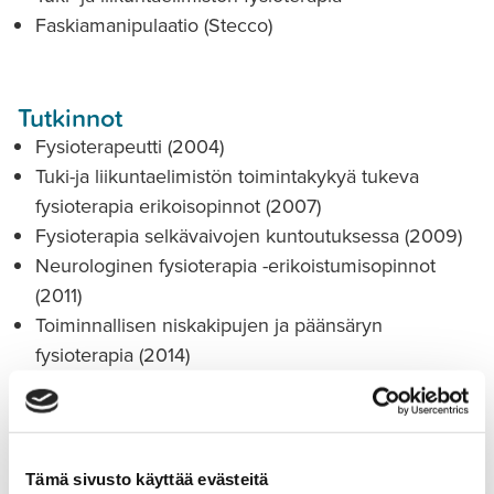
Faskiamanipulaatio (Stecco)
Tutkinnot
Fysioterapeutti (2004)
Tuki-ja liikuntaelimistön toimintakykyä tukeva
fysioterapia erikoisopinnot (2007)
Fysioterapia selkävaivojen kuntoutuksessa (2009)
Neurologinen fysioterapia -erikoistumisopinnot
(2011)
Toiminnallisen niskakipujen ja päänsäryn
fysioterapia (2014)
Faskiamanipulaatio Stecco I ja II (2017)
Selkärangan manuaalisen tutkimisen ja hoidon
peruskurssi C1/C2 -kurssi (2018)
Faskiamanipulaatio Stecco III (2018)
Tämä sivusto käyttää evästeitä