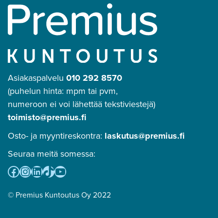
Asiakaspalvelu
010 292 8570
(puhelun hinta: mpm tai pvm,
numeroon ei voi lähettää tekstiviestejä)
toimisto@premius.fi
Osto- ja myyntireskontra:
laskutus@premius.fi
Seuraa meitä somessa:
Facebook
Instagram
LinkedIn
TikTok
YouTube
© Premius Kuntoutus Oy 2022