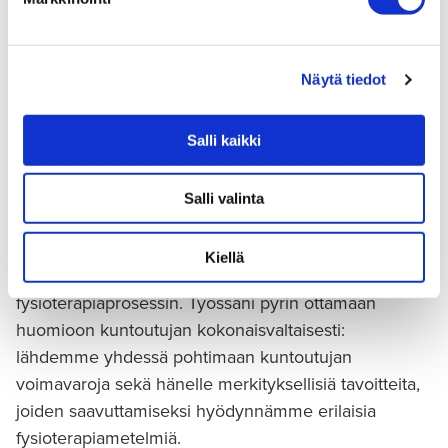
Tampereen toimipisteessä. Olen osana
neurologisen fysioterapian tiimiä, mutta
Näytä tiedot
olen erikoistunut myös tuki- ja
liikuntaelimistön fysioterapiaan.
Salli kaikki
Valmistuttuani fysioterapeutiksi tein töitä sekä
yksityisellä että julkisella puolella. Nopeasti huomasin
Salli valinta
kuitenkin viihtyväni erityisesti yksityisellä puolella,
koska koin pystyväni paremmin vaikuttamaan ja
Kiellä
näkemään koko kuntoutujan
fysioterapiaprosessin. Työssäni pyrin ottamaan
huomioon kuntoutujan kokonaisvaltaisesti:
lähdemme yhdessä pohtimaan kuntoutujan
voimavaroja sekä hänelle merkityksellisiä tavoitteita,
joiden saavuttamiseksi hyödynnämme erilaisia
fysioterapiametelmiä.