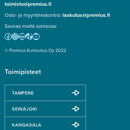
toimisto@premius.fi
Osto- ja myyntireskontra:
laskutus@premius.fi
Seuraa meitä somessa:
Facebook
Instagram
LinkedIn
TikTok
YouTube
© Premius Kuntoutus Oy 2022
Toimipisteet
TAMPERE
SEINÄJOKI
KANGASALA