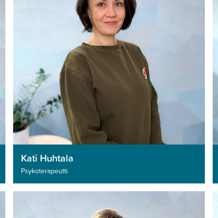
Kati Huhtala
Psykoterapeutti­