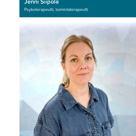
Jenni Siipola
Psykoterapeutti­, toimintaterapeutti