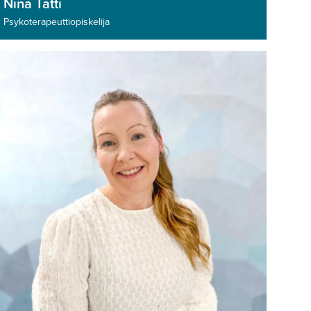
Nina Tatti
Psykoterapeutti­opiskelija