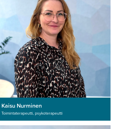
Kaisu Nurminen
Toimintatera­peutti, psyko­tera­peutti­