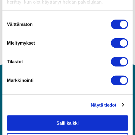
kerätty, kun olet käyttänyt heidän palvelujaan.
Suostumuksen
Välttämätön
valinta
Mieltymykset
Tilastot
Markkinointi
Näytä tiedot
Salli kaikki
Asiakaspalvelu
010 292 8570