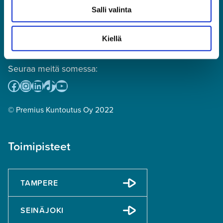
(puhelun hinta: mpm tai pvm,
Salli valinta
numeroon ei voi lähettää tekstiviestejä)
toimisto@premius.fi
Kiellä
Osto- ja myyntireskontra:
laskutus@premius.fi
Seuraa meitä somessa:
Facebook
Instagram
LinkedIn
TikTok
YouTube
© Premius Kuntoutus Oy 2022
Toimipisteet
TAMPERE
SEINÄJOKI