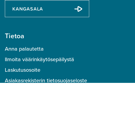
KANGASALA
Tietoa
Anna palautetta
Ilmoita väärinkäytösepäilystä
Laskutusosoite
Asiakasrekisterin tietosuojaseloste
Varaus- ja käyttöehdot
Peruutusehdot