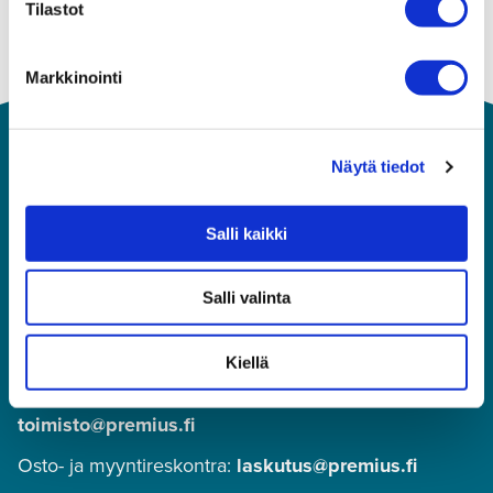
Tilastot
Markkinointi
Näytä tiedot
Salli kaikki
Salli valinta
Asiakaspalvelu
010 292 8570
(puhelun hinta: mpm tai pvm,
Kiellä
numeroon ei voi lähettää tekstiviestejä)
toimisto@premius.fi
Osto- ja myyntireskontra:
laskutus@premius.fi