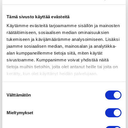
Tämä sivusto käyttää evästeitä
Käytämme evästeitä tarjoamamme sisällön ja mainosten
räätälöimiseen, sosiaalisen median ominaisuuksien
tukemiseen ja kävijämäärämme analysoimiseen. Lisäksi
jaamme sosiaalisen median, mainosalan ja analytiikka-
alan kumppaneillemme tietoja siitä, miten käytät
sivustoamme. Kumppanimme voivat yhdistää näitä
tietoja muihin tietoihin, joita olet antanut heille tai joita on
kerätty, kun olet käyttänyt heidän palvelujaan.
Suostumuksen
Välttämätön
valinta
Inka Vaalamo
Psykoterapeutti, psykologi
Mieltymykset