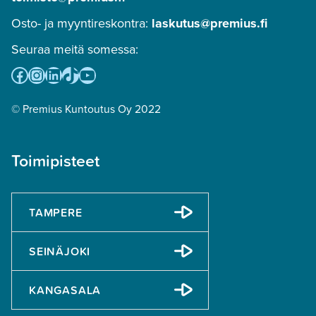
Osto- ja myyntireskontra:
laskutus@premius.fi
Seuraa meitä somessa:
Facebook
Instagram
LinkedIn
TikTok
YouTube
© Premius Kuntoutus Oy 2022
Toimipisteet
TAMPERE
SEINÄJOKI
KANGASALA