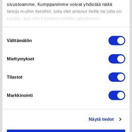
sivustoamme. Kumppanimme voivat yhdistää näitä
tietoja muihin tietoihin, joita olet antanut heille tai joita on
kerätty, kun olet käyttänyt heidän palvelujaan.
Suostumuksen
Välttämätön
valinta
Mieltymykset
Tilastot
Markkinointi
Näytä tiedot
Asta Sandbacka
Psykoterapeutti­, psykologi