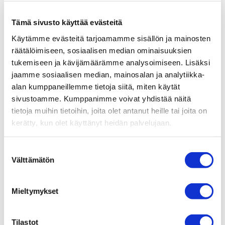
Zones of Regulation (2019)
Tämä sivusto käyttää evästeitä
SI-häiriöt ja lapsen toimintakyky (2020)
Lasten ja nuorten psyykkisten ongelmien
Käytämme evästeitä tarjoamamme sisällön ja mainosten
räätälöimiseen, sosiaalisen median ominaisuuksien
terapeuttinen ohjaaja (2021)
tukemiseen ja kävijämäärämme analysoimiseen. Lisäksi
Aistisäätely (2022)
jaamme sosiaalisen median, mainosalan ja analytiikka-
LTTO Lasten ja nuorten tunnetaito-ohjaajakoulutus
alan kumppaneillemme tietoja siitä, miten käytät
(2024-25)
sivustoamme. Kumppanimme voivat yhdistää näitä
tietoja muihin tietoihin, joita olet antanut heille tai joita on
kerätty, kun olet käyttänyt heidän palvelujaan.
Suostumuksen
Valmistuin toimintaterapeutiksi vuonna
Välttämätön
valinta
2016 Saimaan ammattikorkeakoulusta ja
siitä saakka olen työskennellyt
Mieltymykset
lapsiasiakkaiden parissa.
Tilastot