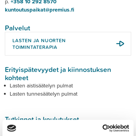
p.
+358 10 292 8570
kuntoutuspaikat@premius.fi
Palvelut
LASTEN JA NUORTEN
TOIMINTATERAPIA
Erityispätevyydet ja kiinnostuksen
kohteet
Lasten aistisäätelyn pulmat
Lasten tunnesäätelyn pulmat
Tutkinnot ja koulutukset
Toimintaterapeutti (AMK) (2016)
SI-perusteet (2018)