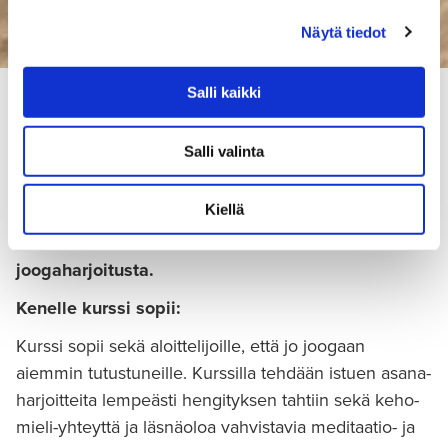
Näytä tiedot
Salli kaikki
Huhtikuussa 2023 Premiuksella alkaa
Salli valinta
toimintaterapeutin ja joogaopettajan ohjaama
tuolijoogakurssi. Kuuden kerran kurssilla tullaan
tekemään rentouttavaa, lempeää ja sopivasti
Kiellä
haastavaa tuolilla istuen tehtävää
joogaharjoitusta.
Kenelle kurssi sopii:
Kurssi sopii sekä aloittelijoille, että jo joogaan
aiemmin tutustuneille. Kurssilla tehdään istuen asana-
harjoitteita lempeästi hengityksen tahtiin sekä keho-
mieli-yhteyttä ja läsnäoloa vahvistavia meditaatio- ja