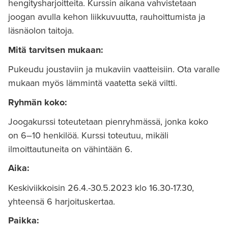
hengitysharjoitteita. Kurssin aikana vahvistetaan
joogan avulla kehon liikkuvuutta, rauhoittumista ja
läsnäolon taitoja.
Mitä tarvitsen mukaan:
Pukeudu joustaviin ja mukaviin vaatteisiin. Ota varalle
mukaan myös lämmintä vaatetta sekä viltti.
Ryhmän koko:
Joogakurssi toteutetaan pienryhmässä, jonka koko
on 6–10 henkilöä. Kurssi toteutuu, mikäli
ilmoittautuneita on vähintään 6.
Aika:
Keskiviikkoisin 26.4.-30.5.2023 klo 16.30-17.30,
yhteensä 6 harjoituskertaa.
Paikka: