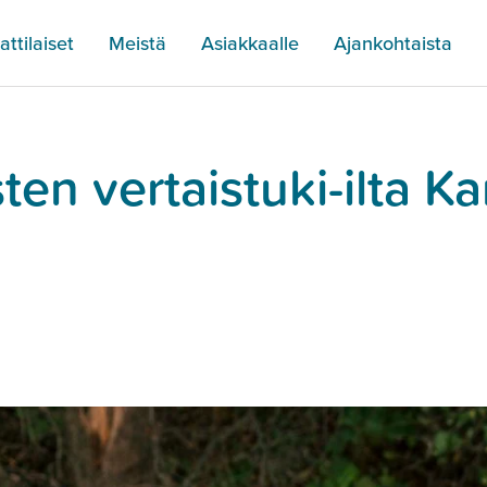
ttilaiset
Meistä
Asiakkaalle
Ajankohtaista
n vertaistuki-ilta Ka