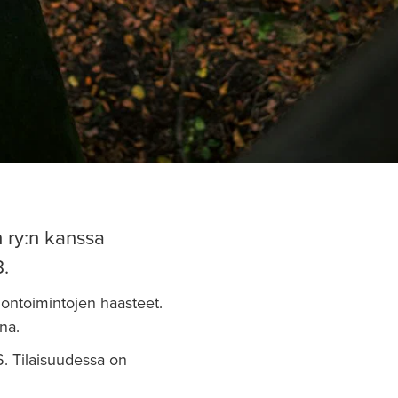
 ry:n kanssa
8.
hontoimintojen haasteet.
na.
6. Tilaisuudessa on