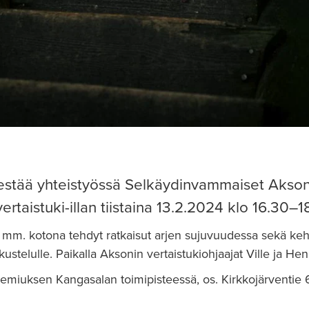
jestää yhteistyössä Selkäydinvammaiset Akson
taistuki-illan tiistaina 13.2.2024 klo 16.30–1
at mm. kotona tehdyt ratkaisut arjen sujuvuudessa sekä ke
ustelulle. Paikalla Aksonin vertaistukiohjaajat Ville ja Hen
 Premiuksen Kangasalan toimipisteessä, os. Kirkkojärventie 