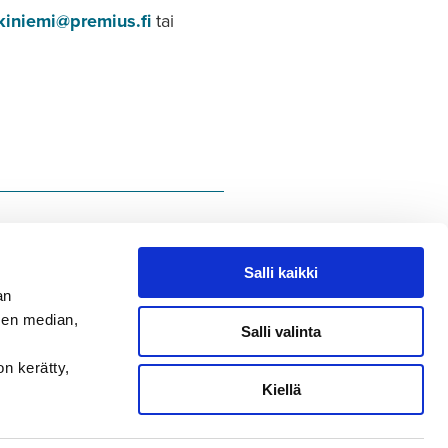
kiniemi@premius.fi
tai
Salli kaikki
an
sen median,
Salli valinta
on kerätty,
Kiellä