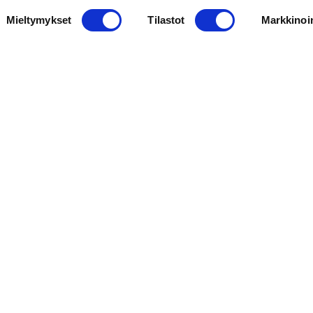
Mieltymykset
Tilastot
Markkinoin
Toimipisteet
TAMPERE
SEINÄJOKI
KANGASALA