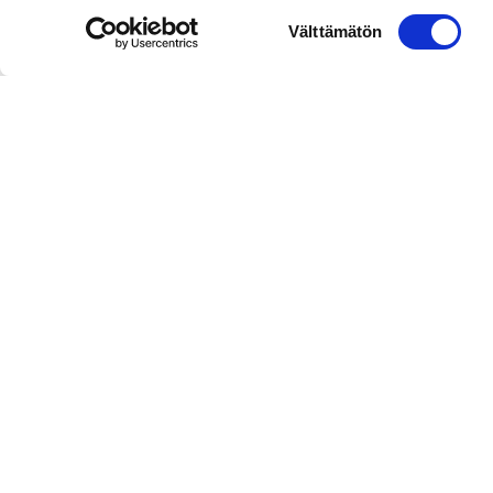
Suostumuksen
Välttämätön
valinta
Asiakaspalvelu
010 292 8570
(puhelun hinta: mpm tai pvm,
numeroon ei voi lähettää tekstiviestejä)