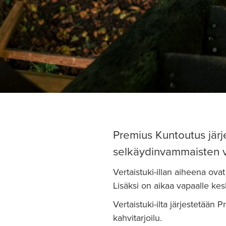
Premius Kuntoutus jär
selkäydinvammaisten ver
Vertaistuki-illan aiheena ov
Lisäksi on aikaa vapaalle kesk
Vertaistuki-ilta järjestetään
kahvitarjoilu.