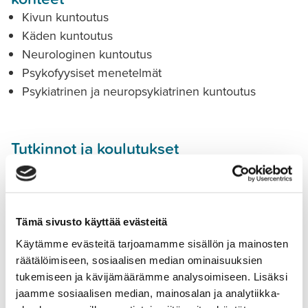
Kivun kuntoutus
Käden kuntoutus
Neurologinen kuntoutus
Psykofyysiset menetelmät
Psykiatrinen ja neuropsykiatrinen kuntoutus
Tutkinnot ja koulutukset
Toimintaterapeutti (2016)
Ralla (2018)
Ahaa-aivotreenivalmentaja (2018)
Tartu toimeen (2019)
Tämä sivusto käyttää evästeitä
Neurologisen asiakkaan yläraajan kuntoutus (2019)
Käytämme evästeitä tarjoamamme sisällön ja mainosten
Aivovammapotilaan moniammatillinen kuntoutus
räätälöimiseen, sosiaalisen median ominaisuuksien
(2020)
tukemiseen ja kävijämäärämme analysoimiseen. Lisäksi
jaamme sosiaalisen median, mainosalan ja analytiikka-
Psykofyysinen lähestymistapa toimintaterapeuteille