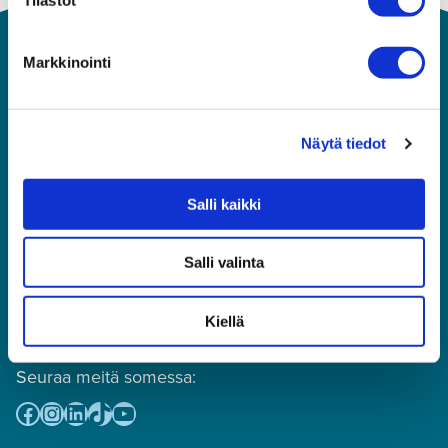
Markkinointi
Näytä tiedot
Salli kaikki
Asiakaspalvelu
010 292 8570
(puhelun hinta: mpm tai pvm,
Salli valinta
numeroon ei voi lähettää tekstiviestejä)
toimisto@premius.fi
Kiellä
Osto- ja myyntireskontra:
laskutus@premius.fi
Seuraa meitä somessa:
Facebook
Instagram
LinkedIn
TikTok
YouTube