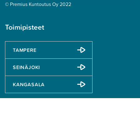
© Premius Kuntoutus Oy 2022
Toimipisteet
TAMPERE
SEINÄJOKI
KANGASALA
Tietoa
Anna palautetta
Ilmoita väärinkäytösepäilystä