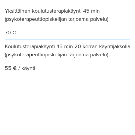
Yksittäinen koulutusterapiakäynti 45 min
(psykoterapeuttiopiskelijan tarjoama palvelu)
70 €
Koulutusterapiakäynti 45 min 20 kerran käyntijaksolla
(psykoterapeuttiopiskelijan tarjoama palvelu)
55 € / käynti
Kysy lisää – koulutusterapia
Asiakaspalvelumme auttaa puhelimitse tai
sähköpostitse: