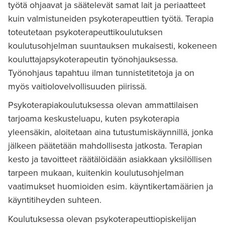
työtä ohjaavat ja säätelevät samat lait ja periaatteet
kuin valmistuneiden psykoterapeuttien työtä. Terapia
toteutetaan psykoterapeuttikoulutuksen
koulutusohjelman suuntauksen mukaisesti, kokeneen
kouluttajapsykoterapeutin työnohjauksessa.
Työnohjaus tapahtuu ilman tunnistetitetoja ja on
myös vaitiolovelvollisuuden piirissä.
Psykoterapiakoulutuksessa olevan ammattilaisen
tarjoama keskusteluapu, kuten psykoterapia
yleensäkin, aloitetaan aina tutustumiskäynnillä, jonka
jälkeen päätetään mahdollisesta jatkosta. Terapian
kesto ja tavoitteet räätälöidään asiakkaan yksilöllisen
tarpeen mukaan, kuitenkin koulutusohjelman
vaatimukset huomioiden esim. käyntikertamäärien ja
käyntitiheyden suhteen.
Koulutuksessa olevan psykoterapeuttiopiskelijan