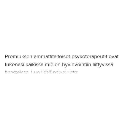
Premiuksen ammattitaitoiset psykoterapeutit ovat
tukenasi kaikissa mielen hyvinvointiin liittyvissä
haasteissa. Lue lisää palveluista:
MIELEN HYVINVOINTI
Jaa: