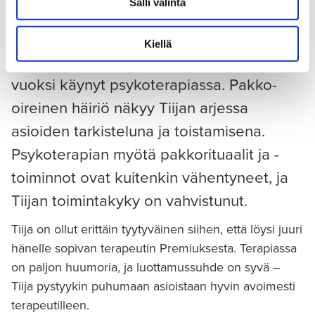
Salli valinta
Tiija Takanen sairastaa vaikeamuotoista
Kiellä
pakko-oireista häiriötä (OCD), ja on sen
vuoksi käynyt psykoterapiassa. Pakko-
oireinen häiriö näkyy Tiijan arjessa
asioiden tarkisteluna ja toistamisena.
Psykoterapian myötä pakkorituaalit ja -
toiminnot ovat kuitenkin vähentyneet, ja
Tiijan toimintakyky on vahvistunut.
Tiija on ollut erittäin tyytyväinen siihen, että löysi juuri
hänelle sopivan terapeutin Premiuksesta. Terapiassa
on paljon huumoria, ja luottamussuhde on syvä –
Tiija pystyykin puhumaan asioistaan hyvin avoimesti
terapeutilleen.