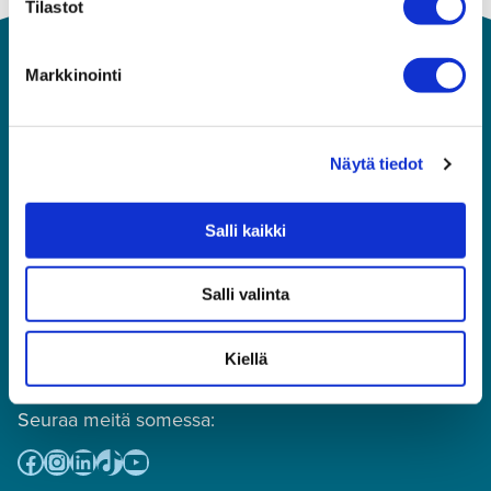
Tilastot
Markkinointi
Näytä tiedot
Salli kaikki
Asiakaspalvelu
010 292 8570
(puhelun hinta: mpm tai pvm,
Salli valinta
numeroon ei voi lähettää tekstiviestejä)
toimisto@premius.fi
Kiellä
Osto- ja myyntireskontra:
laskutus@premius.fi
Seuraa meitä somessa:
Facebook
Instagram
LinkedIn
TikTok
YouTube