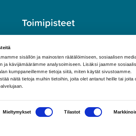
Toimipisteet
TAMPERE
teitä
mamme sisällön ja mainosten räätälöimiseen, sosiaalisen medi
SEINÄJOKI
n ja kävijämäärämme analysoimiseen. Lisäksi jaamme sosiaali
alan kumppaneillemme tietoja siitä, miten käytät sivustoamme.
näitä tietoja muihin tietoihin, joita olet antanut heille tai joita 
KANGASALA
palvelujaan.
Mieltymykset
Tilastot
Markkinoin