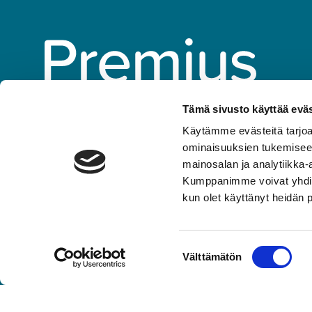
Tämä sivusto käyttää eväs
Käytämme evästeitä tarjoa
Asiakaspalvelu
010 292 8570
ominaisuuksien tukemisee
(puhelun hinta: mpm tai pvm,
mainosalan ja analytiikka-
numeroon ei voi lähettää tekstiviestejä)
Kumppanimme voivat yhdistää 
toimisto@premius.fi
kun olet käyttänyt heidän 
Osto- ja myyntireskontra:
laskutus@premius.fi
Suostumuksen
Välttämätön
valinta
Seuraa meitä somessa:
Facebook
Instagram
LinkedIn
TikTok
YouTube