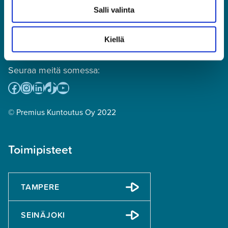
(puhelun hinta: mpm tai pvm,
Salli valinta
numeroon ei voi lähettää tekstiviestejä)
toimisto@premius.fi
Kiellä
Osto- ja myyntireskontra:
laskutus@premius.fi
Seuraa meitä somessa:
Facebook
Instagram
LinkedIn
TikTok
YouTube
© Premius Kuntoutus Oy 2022
Toimipisteet
TAMPERE
SEINÄJOKI