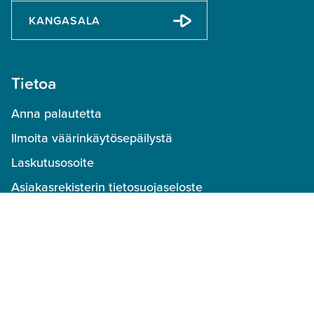
KANGASALA
Tietoa
Anna palautetta
Ilmoita väärinkäytösepäilystä
Laskutusosoite
Asiakasrekisterin tietosuojaseloste
Varaus- ja käyttöehdot
Peruutusehdot