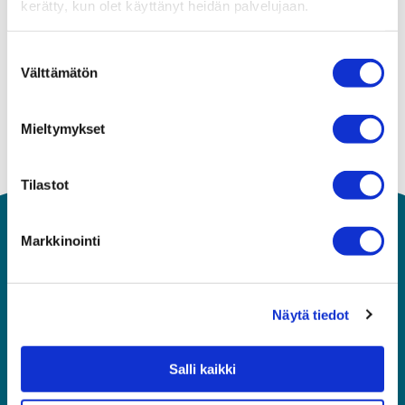
kerätty, kun olet käyttänyt heidän palvelujaan.
Suostumuksen
Välttämätön
valinta
Mieltymykset
Tilastot
Markkinointi
Näytä tiedot
Salli kaikki
Asiakaspalvelu
010 292 8570