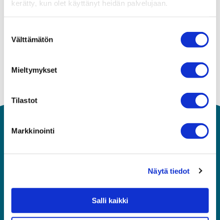
kerätty, kun olet käyttänyt heidän palvelujaan.
Suostumuksen
Välttämätön
valinta
Mieltymykset
Tilastot
Markkinointi
Näytä tiedot
Salli kaikki
Asiakaspalvelu
010 292 8570