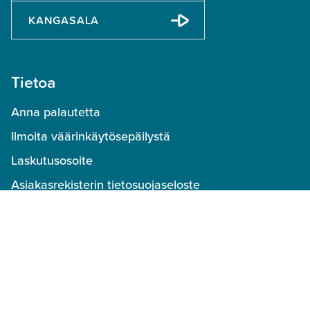
KANGASALA
Tietoa
Anna palautetta
Ilmoita väärinkäytösepäilystä
Laskutusosoite
Asiakasrekisterin tietosuojaseloste
Varaus- ja käyttöehdot
Peruutusehdot