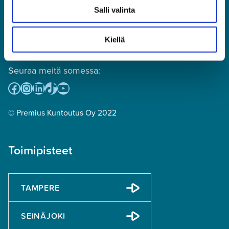
(puhelun hinta: mpm tai pvm,
Salli valinta
numeroon ei voi lähettää tekstiviestejä)
toimisto@premius.fi
Kiellä
Osto- ja myyntireskontra:
laskutus@premius.fi
Seuraa meitä somessa:
Facebook
Instagram
LinkedIn
TikTok
YouTube
© Premius Kuntoutus Oy 2022
Toimipisteet
TAMPERE
SEINÄJOKI