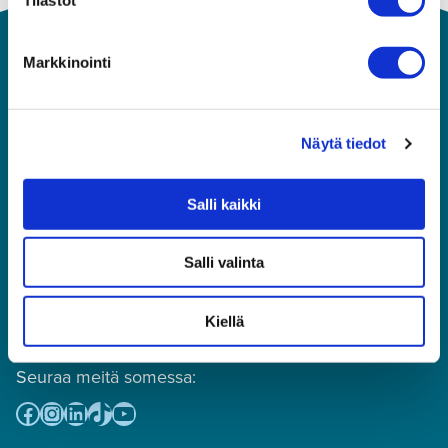
Markkinointi
Näytä tiedot
Salli kaikki
Asiakaspalvelu
010 292 8570
(puhelun hinta: mpm tai pvm,
Salli valinta
numeroon ei voi lähettää tekstiviestejä)
toimisto@premius.fi
Kiellä
Osto- ja myyntireskontra:
laskutus@premius.fi
Seuraa meitä somessa:
Facebook
Instagram
LinkedIn
TikTok
YouTube