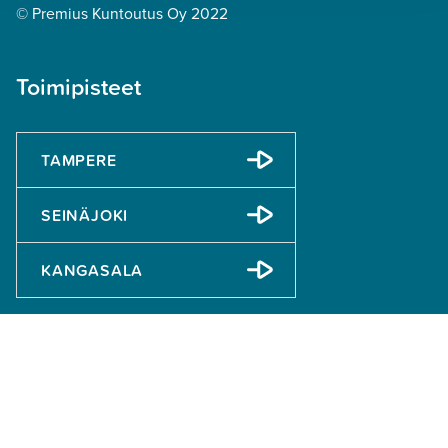
© Premius Kuntoutus Oy 2022
Toimipisteet
TAMPERE
SEINÄJOKI
KANGASALA
Tietoa
Anna palautetta
Ilmoita väärinkäytösepäilystä