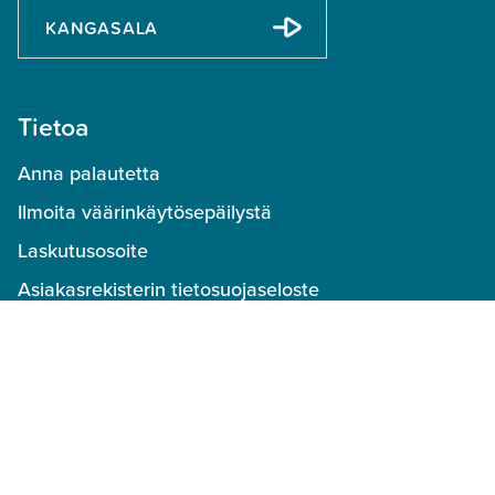
KANGASALA
Tietoa
Anna palautetta
Ilmoita väärinkäytösepäilystä
Laskutusosoite
Asiakasrekisterin tietosuojaseloste
Varaus- ja käyttöehdot
Peruutusehdot