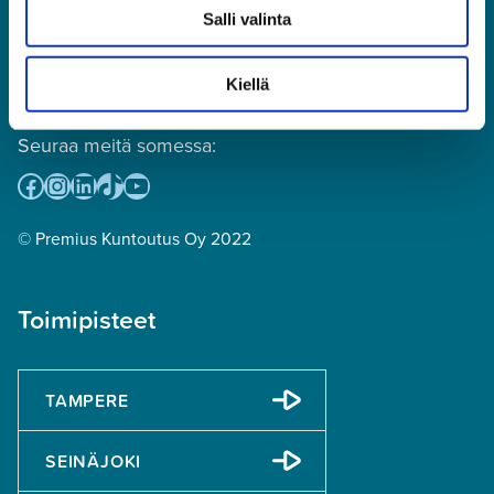
(puhelun hinta: mpm tai pvm,
Salli valinta
numeroon ei voi lähettää tekstiviestejä)
toimisto@premius.fi
Kiellä
Osto- ja myyntireskontra:
laskutus@premius.fi
Seuraa meitä somessa:
Facebook
Instagram
LinkedIn
TikTok
YouTube
© Premius Kuntoutus Oy 2022
Toimipisteet
TAMPERE
SEINÄJOKI