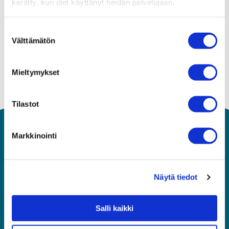
kerätty, kun olet käyttänyt heidän palvelujaan.
Suostumuksen
Välttämätön
valinta
Mieltymykset
Tilastot
Markkinointi
Näytä tiedot
Salli kaikki
Asiakaspalvelu
010 292 8570