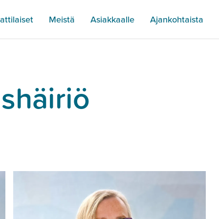
ttilaiset
Meistä
Asiakkaalle
Ajankohtaista
shäiriö