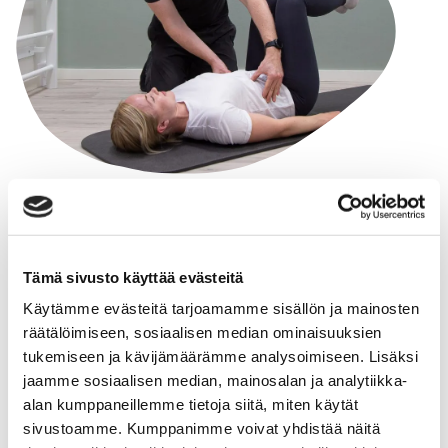
Varaa aika verkossa tai
puhelimitse
Tämä sivusto käyttää evästeitä
Käytämme evästeitä tarjoamamme sisällön ja mainosten
räätälöimiseen, sosiaalisen median ominaisuuksien
tukemiseen ja kävijämäärämme analysoimiseen. Lisäksi
jaamme sosiaalisen median, mainosalan ja analytiikka-
alan kumppaneillemme tietoja siitä, miten käytät
sivustoamme. Kumppanimme voivat yhdistää näitä