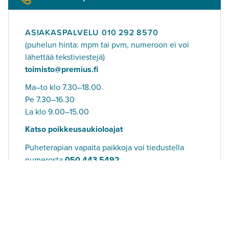
ASIAKASPALVELU
010 292 8570
(puhelun hinta: mpm tai pvm, numeroon ei voi
lähettää tekstiviestejä)
toimisto@premius.fi
Ma–to klo 7.30–18.00
Pe 7.30–16.30
La klo 9.00–15.00
Katso poikkeusaukioloajat
Puheterapian vapaita paikkoja voi tiedustella
numerosta
050 443 5492
.