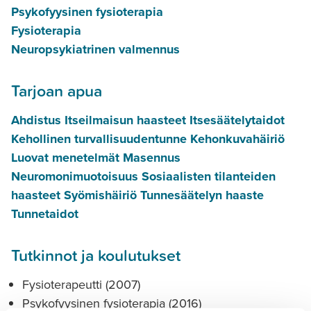
Psykofyysinen fysioterapia
Fysioterapia
Neuropsykiat­rinen valmennus
Tarjoan apua
Ahdistus
Itseilmaisun haasteet
Itsesäätelytaidot
Kehollinen turvallisuudentunne
Kehonkuvahäiriö
Luovat menetelmät
Masennus
Neuromonimuotoisuus
Sosiaalisten tilanteiden
haasteet
Syömishäiriö
Tunnesäätelyn haaste
Tunnetaidot
Tutkinnot ja koulutukset
Fysioterapeutti (2007)
Psykofyysinen fysioterapia (2016)