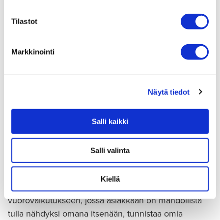
Tilastot
Työskentelen psykofyysisenä
fysioterapeuttina lasten, nuorten ja
Markkinointi
nuorten aikuisten kanssa. Asiakkaillani on
useimmiten ahdistuneisuutta,
Näytä tiedot
mielialaoireita, jokin neuropsykiatrinen
oirekuva, kehosuhteen haasteita,
Salli kaikki
syömishäiriö, vaikeuksia itsesäätelyssä tai
itseilmaisussa, itsen rauhoittamisessa tai
Salli valinta
turvallisuudentunteen kokemisessa.
Kiellä
Pyrin luontevaan ja yhdenvertaiseen
vuorovaikutukseen, jossa asiakkaan on mahdollista
tulla nähdyksi omana itsenään, tunnistaa omia