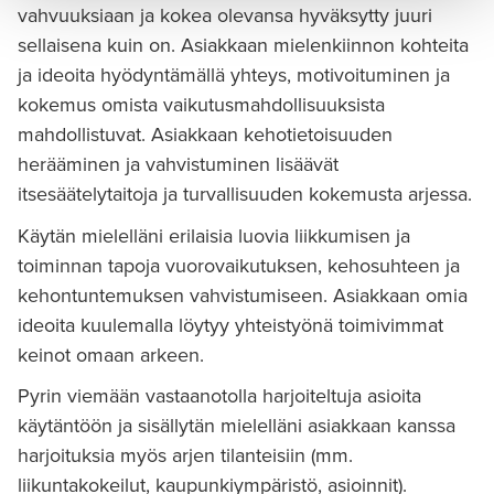
vahvuuksiaan ja kokea olevansa hyväksytty juuri
sellaisena kuin on. Asiakkaan mielenkiinnon kohteita
ja ideoita hyödyntämällä yhteys, motivoituminen ja
kokemus omista vaikutusmahdollisuuksista
mahdollistuvat. Asiakkaan kehotietoisuuden
herääminen ja vahvistuminen lisäävät
itsesäätelytaitoja ja turvallisuuden kokemusta arjessa.
Käytän mielelläni erilaisia luovia liikkumisen ja
toiminnan tapoja vuorovaikutuksen, kehosuhteen ja
kehontuntemuksen vahvistumiseen. Asiakkaan omia
ideoita kuulemalla löytyy yhteistyönä toimivimmat
keinot omaan arkeen.
Pyrin viemään vastaanotolla harjoiteltuja asioita
käytäntöön ja sisällytän mielelläni asiakkaan kanssa
harjoituksia myös arjen tilanteisiin (mm.
liikuntakokeilut, kaupunkiympäristö, asioinnit).