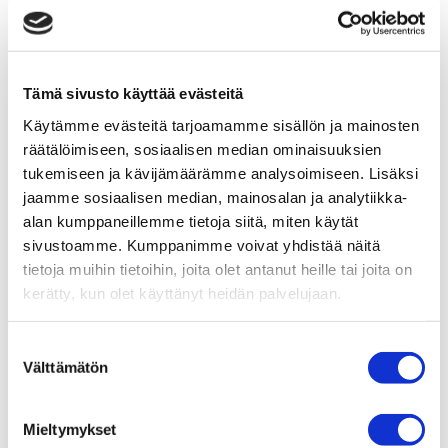
Hengitys itsesäätelyn ja vuorovaikutuksen tukena
(2015)
ROBE: norjalainen psykomotorinen fysioterapia –
Voimavarasuuntainen kehontutkimus ja fysioterapia
Tämä sivusto käyttää evästeitä
(2015)
Käytämme evästeitä tarjoamamme sisällön ja mainosten
Ratkaisukeskeinen neuropsykiatrinen valmentaja
räätälöimiseen, sosiaalisen median ominaisuuksien
tukemiseen ja kävijämäärämme analysoimiseen. Lisäksi
(2018)
jaamme sosiaalisen median, mainosalan ja analytiikka-
Tanssi- liiketerapian erikoistumisopinnot1 ( 2019)
alan kumppaneillemme tietoja siitä, miten käytät
Trauma kehossa ja keho trauman hoidossa (2021)
sivustoamme. Kumppanimme voivat yhdistää näitä
Ratkaisukeskeinen taideterapian ohjaaja (2023)
tietoja muihin tietoihin, joita olet antanut heille tai joita on
Zones of regulation
kerätty, kun olet käyttänyt heidän palvelujaan.
Tunnesäätelyn ja aggressionhallinnan aakkoset
Lapsen tunnesäätelyn ja vuorovaikutuksen
Suostumuksen
tukeminen autismikirjossa
Välttämätön
valinta
Kuva asiakastyössä (2024)
Mieltymykset